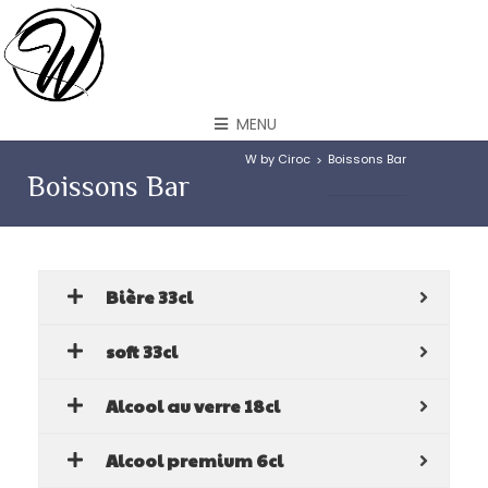
MENU
W by Ciroc
Boissons Bar
>
Boissons Bar
Bière 33cl
soft 33cl
Alcool au verre 18cl
Alcool premium 6cl