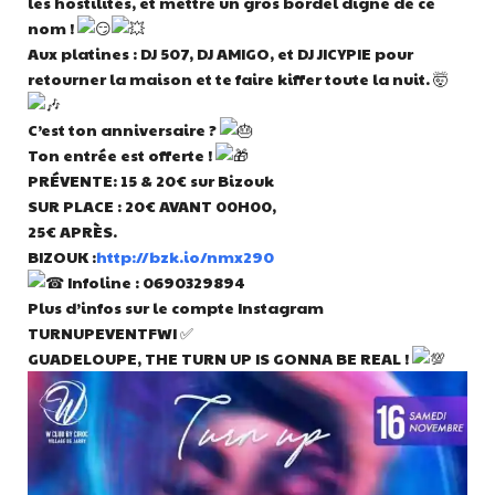
les hostilités, et mettre un gros bordel digne de ce
nom !
Aux platines : DJ 507, DJ AMIGO, et DJ JICYPIE pour
retourner la maison et te faire kiffer toute la nuit. 🤯
C’est ton anniversaire ?
Ton entrée est offerte !
PRÉVENTE: 15 & 20€ sur Bizouk
SUR PLACE : 20€ AVANT 00H00,
25€ APRÈS.
BIZOUK :
http://bzk.io/nmx290
Infoline : 0690329894
Plus d’infos sur le compte Instagram
TURNUPEVENTFWI ✅
GUADELOUPE, THE TURN UP IS GONNA BE REAL !