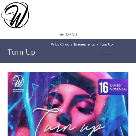
MENU
W by Ciroc
Évènements
Turn Up
>
>
Turn Up