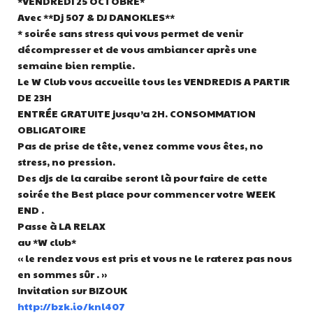
*VENDREDI 25 OCTOBRE*
Avec **Dj 507 & DJ DANOKLES**
* soirée sans stress qui vous permet de venir
décompresser et de vous ambiancer après une
semaine bien remplie.
Le W Club vous accueille tous les VENDREDIS A PARTIR
DE 23H
ENTRÉE GRATUITE jusqu’a 2H. CONSOMMATION
OBLIGATOIRE
Pas de prise de tête, venez comme vous êtes, no
stress, no pression.
Des djs de la caraibe seront là pour faire de cette
soirée the Best place pour commencer votre WEEK
END .
Passe à LA RELAX
au *W club*
« le rendez vous est pris et vous ne le raterez pas nous
en sommes sûr . »
Invitation sur BIZOUK
http://bzk.io/knl407