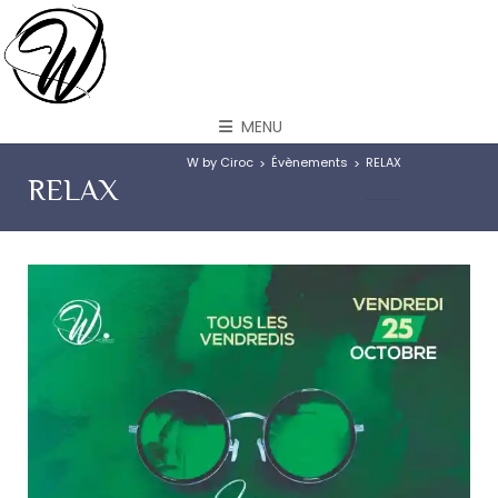
MENU
W by Ciroc
Évènements
RELAX
>
>
RELAX