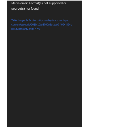
Lecteur
Media error: Format(s) not supported or
source(s) not found
vidéo
Télécharger le fichier: https://wbyciroc.com/wp-
content/uploads/2019/10/e3790e2e-abe0-4664-824c-
b44a38e63962.mp4?_=1