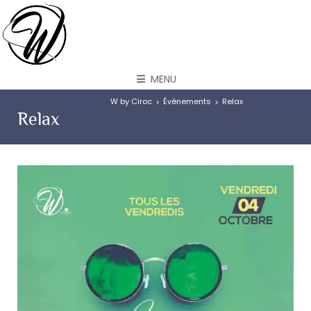
MENU
W by Ciroc
Évènements
Relax
>
>
Relax