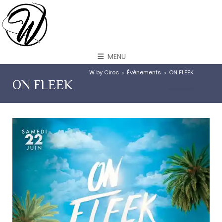
MENU
W by Ciroc
Évènements
ON FLEEK
>
>
ON FLEEK