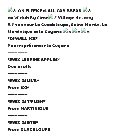
ON FLEEK Ed. ALL CARIBBEAN
au W club By Ciroc
Village de Jarry
A l’honneur La Guadeloupe, Saint-Martin, La
Martinique et la Guyane
*DJ WALL-ICE*
Pour représenter la Guyane
➖➖➖➖➖➖
*AVEC LES FINE APPLES*
Duo exotic
➖➖➖➖➖➖
*AVEC DJ LIL’R*
From SXM
➖➖➖➖➖➖
*AVEC DJ T’FLISH*
From MARTINIQUE
➖➖➖➖➖➖
*AVEC DJ BTB*
From GUADELOUPE
➖➖➖➖➖➖