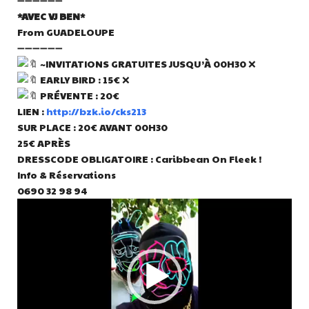
*AVEC VJ BEN*
From GUADELOUPE
➖➖➖➖➖➖
~INVITATIONS GRATUITES JUSQU’À 00H30 ❌
EARLY BIRD : 15€ ❌
PRÉVENTE : 20€
LIEN :
http://bzk.io/cks213
SUR PLACE : 20€ AVANT 00H30
25€ APRÈS
DRESSCODE OBLIGATOIRE : Caribbean On Fleek !
Info & Réservations
0690 32 98 94
Lecteur
vidéo