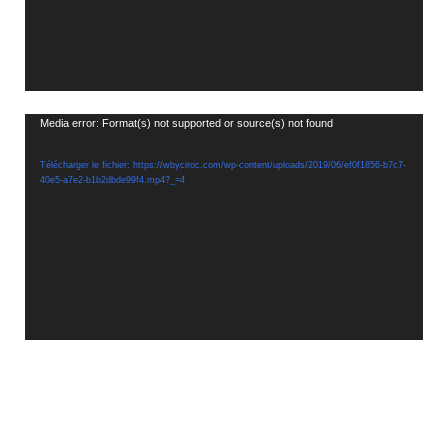
Lecteur
Media error: Format(s) not supported or source(s) not found
vidéo
Télécharger le fichier: https://wbyciroc.com/wp-content/uploads/2019/06/ef0f1856-b7c7-
40e5-a7e2-b1b2dbde99f4.mp4?_=4