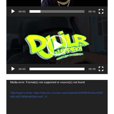
00:00
00:16
Lecteur
vidéo
00:00
00:28
Lecteur
Media error: Format(s) not supported or source(s) not found
vidéo
Télécharger le fichier: https://wbyciroc.com/wp-content/uploads/2019/06/79cafacd-633f-
4d3f-a031-5604b14632a9.mp4?_=3