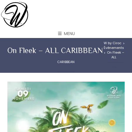
MENU
W by Ciroc
>
Évènements
On Fleek – ALL CARIBBEAN
On Fleek –
>
ALL
CARIBBEAN