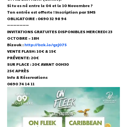
Si tu es né entre le 04 et le 10 Novembre ?
Ton entrée est offerte ! Inscription par SMS
OBLIGATOIRE : 0690 32 98 94
➖➖➖➖➖➖➖
INVITATIONS GRATUITES DISPONIBLES MERCREDI 23
OCTOBRE – 18H
Bizouk :
http://bzk.io/gzj075
VENTE FLASH: 10€ & 15€
PRÉVENTE: 20€
SUR PLACE : 20€ AVANT 00H30
25€ APRÈS
Info & Réservations
0690 74 14 11