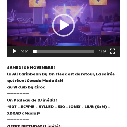
vidéo
00:00
01:03
SAMEDI 09 NOVEMBRE !
la All Caribbean By On Fleek est de retour, La soirée
qui réuni Gwada Mada SxM
au W club By Ciroc
➖➖➖➖➖➖➖
Un Plateau de DJ inédit !
*507 – JICYPIE – KYLLED – 530 – JONIX – LIL’R (SxM) –
XBRAD (Mada)*
➖➖➖➖➖➖➖
OFFRE BIRTHDAY (Limité):