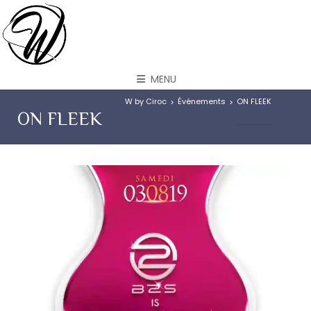
MENU
W by Ciroc
Évènements
ON FLEEK
>
>
ON FLEEK