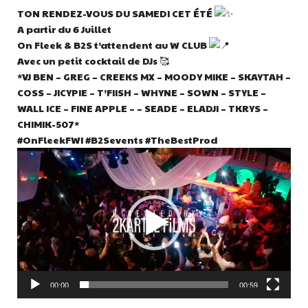
TON RENDEZ-VOUS DU SAMEDI CET ÉTÉ
A partir du 6 Juillet
On Fleek & B2S t’attendent au W CLUB
Avec un petit cocktail de DJs 🥰
*VJ BEN – GREG – CREEKS MX – MOODY MIKE – SKAYTAH –
COSS – JICYPIE – T’FIISH – WHYNE – SOWN – STYLE –
WALL ICE – FINE APPLE – – SEADE – ELADJI – TKRYS –
CHIMIK-507*
#OnFleekFWI #B2Sevents #TheBestProd
Lecteur
vidéo
00:00
00:59