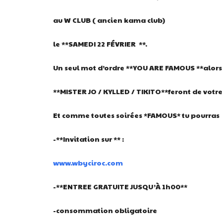
au W CLUB ( ancien kama club)
le **SAMEDI 22 FÉVRIER **.
Un seul mot d’ordre **YOU ARE FAMOUS **alors
**MISTER JO / KYLLED / TIKITO**feront de votr
Et comme toutes soirées *FAMOUS* tu pourras
-**Invitation sur ** :
www.wbyciroc.com
-**ENTREE GRATUITE JUSQU’À 1h00**
-consommation obligatoire