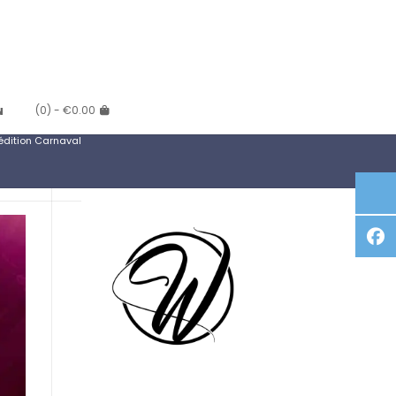
(0)
- €0.00
N
dition Carnaval