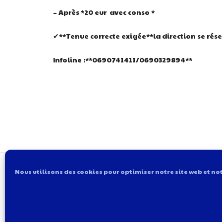
– Après *20 eur avec conso *
✔**Tenue correcte exigée**la direction se réserv
Infoline :**0690741411/0690329894**
Nous utilisons des cookies pour optimiser notre site web et not
Clic ici pour t'inscrire à notre newsl