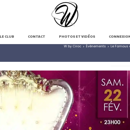
LE CLUB
CONTACT
PHOTOS ET VIDÉOS
CONNEXIO
W by Ciroc
Évènements
Le Famous é
>
>