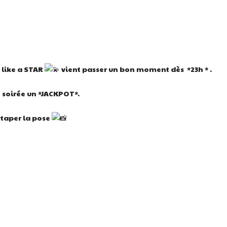
 like a STAR
vient passer un bon moment dès *23h * .
e soirée un *JACKPOT*.
 taper la pose